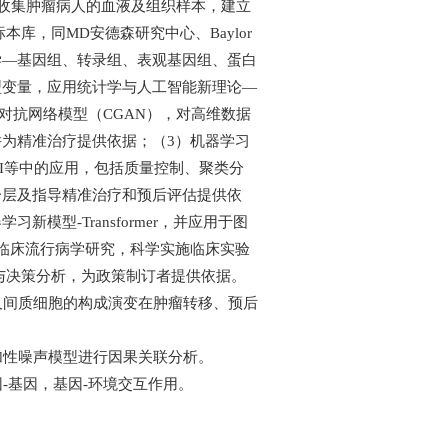
，收集肿瘤病人的血液及组织样本，建立
库，同MD安德森研究中心、Baylor
组学—基因组、转录组、表观基因组、蛋白
型变量，应用统计学与人工智能新理论—
成对抗网络模型（CGAN），对高维数据
为精准治疗提供依据；（3）机器学习
I等中的应用，包括质量控制、聚类分
分层及指导精准治疗和预后评估提供依
型-Transformer，并应用于图
临床流行病学研究，科学实施临床实验
与决策分析，为政策制订者提供依据。
及间质细胞的构成演变在肿瘤转移、预后
加性噪声模型进行因果关联分析。
-基因，基因-环境交互作用。