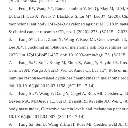
(2020): 585804. (SCI IF = 4.15)
5. Feng R#, Wang Y#, Ramachandran V, Ma Q, May M, Li M, Zho
D, Liu H, Gao X, Prieto V, Blacklow S, Lu M*, Lee J*. (2020). Cha
monoclonal antibody JM1-24-3 developed against MUC18 in metas
& clinical cancer research : CR, no. 1 (2020): 273. (SCI IF = 7.038
6. Fang S*#, Lu J, Zhou X, Wang Y, Ross MI, Gershenwald JE, 
Lee JE*. Functional annotation of melanoma risk loci identifies nov
2020 Jun 17;41(4):452-457. doi: 10.1093/carcin/bgz173. (SCI IF =
7. Fang S#*, Xu T, Xiong M, Zhou X, Wang Y, Haydu LE, Ross 
Cormier JN, Wargo J, Sui D, Wei Q, Amos CI, Lee JE*. Role of i
immune response–related cytokines/chemokines in melanoma progr
doi: 10.1016/j.jid.2019.03.1158. (SCI IF = 7.14)
8. Fang S #*, Wang Y, Dang Y, Gagel A, Ross MI, Gershenwald 
Davies MA, McQuade JL, Sui D, Bassett RL Reveille JD, Wei Q, A
body mass index, C-reactive protein levels and melanoma patient o
10.1016/j.jid.2017.04.007. (SCI IF = 7.14)
9. Fang S#, Sui D, Wang Y, Liu H, Ross MI, Gershenwald JE, Co