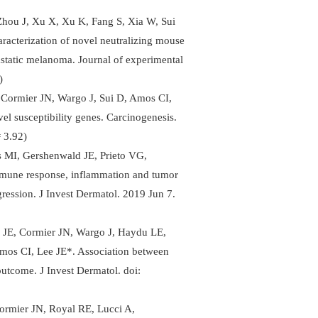
u J, Xu X, Xu K, Fang S, Xia W, Sui
racterization of novel neutralizing mouse
tatic melanoma. Journal of experimental
)
Cormier JN, Wargo J, Sui D, Amos CI,
el susceptibility genes.
Carcinogenesis.
 3.92)
MI, Gershenwald JE, Prieto VG,
mmune response, inflammation and tumor
ession. J Invest Dermatol. 2019 Jun 7.
JE, Cormier JN, Wargo J, Haydu LE,
mos CI, Lee JE*. Association between
utcome. J Invest Dermatol. doi:
rmier JN, Royal RE, Lucci A,