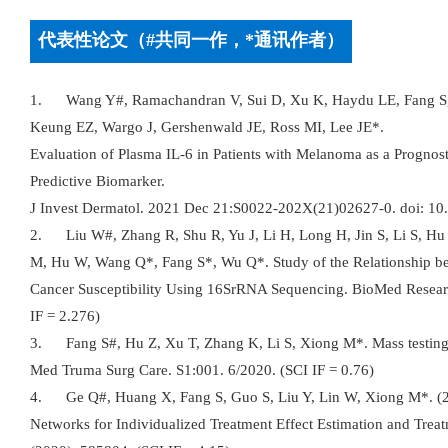
代表性论文（#共同一作，*通讯作者）
1. Wang Y#, Ramachandran V, Sui D, Xu K, Haydu LE, Fang S, 
Keung EZ, Wargo J, Gershenwald JE, Ross MI, Lee JE*.
Evaluation of Plasma IL-6 in Patients with Melanoma as a Progno
Predictive Biomarker.
J Invest Dermatol. 2021 Dec 21:S0022-202X(21)02627-0. doi: 10.1
2. Liu W#, Zhang R, Shu R, Yu J, Li H, Long H, Jin S, Li S, H
M, Hu W, Wang Q*, Fang S*, Wu Q*. Study of the Relationship b
Cancer Susceptibility Using 16SrRNA Sequencing. BioMed Resear
IF = 2.276)
3. Fang S#, Hu Z, Xu T, Zhang K, Li S, Xiong M*. Mass testing
Med Truma Surg Care. S1:001. 6/2020. (SCI IF = 0.76)
4. Ge Q#, Huang X, Fang S, Guo S, Liu Y, Lin W, Xiong M*. (20
Networks for Individualized Treatment Effect Estimation and Treatm