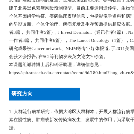
恶性肿瘤或慢性病的发生、发展及预后的关系。参与收集了北
建了北美黑色素瘤风险预测模型。目前主要运用遗传学、生物
个体基因组学特征、疾病临床表现信息，包括影像学资料和病
的早期诊断、个体化治疗、疾病复发及生存预后提供相应依据。研究成果
者3篇， 共同作者5篇）, J Invest Dermatol.（通讯作者4篇）, Natur
一作者3篇， 共同作者6篇），The Lancet Oncology（1篇
研究成果被Cancer network、NEJM等专业媒体报道, 于20
会获大会报告, 在SCI等刊物发表英文论文70余篇。
本课题组诚聘博士后和科研助理，详细信息见：
https://sph.sustech.edu.cn/contact/recrud/id/180.html?lang=zh-cn
研究方向
1. 人群流行病学研究：依据大湾区人群样本，开展人群流行病
素在慢性病、肿瘤或新发传染病发生、发展中的作用，为采取
据。