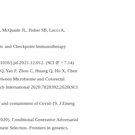
McQuade JL, Fisher SB, Lucci A,
stic and Checkpoint Immunotherapy
016/j.jid.2021.12.012. (SCI IF = 7.14)
u Q, Yao F, Zhou C, Huang Q, Hu X, Chen
etween Microbiome and Colorectal
ch International 2020:7828392,2020(SCI
 and containment of Covid-19. J Emerg
20). Conditional Generative Adversarial
ent Selection. Frontiers in genetics,