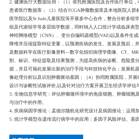
2. 健康医疗大数据应用：（1）依托附属医院及合作医疗单位
患者医疗数据库；（2）结合TCGA肿瘤数据库及本地医院人群标本
医学院以及St Jude儿童医院等开展多中心合作，整合分析多
组及代谢组学等多层组学数据，同时纳入人口统计学或临床表
神经网络模型（CNN）、变分自编码器模型(VAE)以及条件生
降维并压缩提取特征变量，以预测疾病的发生、发展及预后，并
及数据科学在医疗影像资料—数字化组织病理学图像、CT、MR
割、标识、特征提取及结果预测，为提高疾病的诊断、危险度
据，并且可藉此发展出新的治疗手段与科技转化平台；发展机器学习新模
像处理分析以及识别肿瘤驱动基因；（4）协同附属医院，开展
设计与诊断性试验评价,以及针对治疗方案开展卫生经济学评估
3. 生物信息学研究：评估肿瘤微环境中的免疫细胞、肿瘤细胞
与治疗中的作用。
4. 疾病病因学推论：孟德尔随机化研究设计及病因推论；运用
5. 统计学模型在遗传流行病学中的应用：多因子风险评估、基因