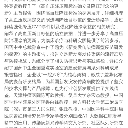
孙英贤教授作了《高血压降压新标准确立及降压理念的更
新》主旨报告，围绕高血压降压标准的探索展开，详细梳理
了高血压疾病定义的演进与降压目标值的变迁脉络等，通过
解读强化降压CVD事件以及强化降压净获益的相关研究，
阐释了高血压新目标值的确立依据，并进一步分享了高血压
防治理念的更新，为临床诊疗与科研实践提供了前沿参考。
国药中生总裁孙京林作了题为《新突发传染病新型疫苗研发
的探索》的主题报告，报告立足新发突发传染病的流行态势
与防控挑战，系统分享了相关防控思考与实践路径，详细介
绍了国药中生全国重点实验室的建设进展与系列科研成果。
报告指出，企业以“一院六所”为核心架构，形成了差异化布
局的疫苗研发格局，为我国新发突发传染病防控提供了坚实
的技术支撑与产品保障，也为行业创新发展提供了实践借
鉴。天津肿瘤医院陈可欣教授、复旦大学余宏杰教授、中国
医学科学院阜外医院鲁向锋教授、南方科技大学第二附属医
院（深圳市第三人民医院）张政教授、中国医学科学院肿瘤
医院曾红梅研究员等专家学者分别围绕AI+大数据在肿瘤早
筛中的应用、传染病新兴跨学科交叉研究、社区队列研究在