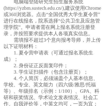
电脑端登陆研究生招生服务系统
(
https://yzbm.sustech.edu.cn/
),
建议使用Chrome
或360浏览器
。点击“全国优秀大学生夏令营”
进行在线报名，院系选择“公共卫生及应急管
理学院”。申请者需在网上报名系统注册登
录，并按照要求提供本人各项真实信息。
需填报不超过
3
个意向报考导师，并上传
以下证明材料：
1.
夏令营申请表（可通过报名系统生
成）；
2.
身份证正反面复印件；
3.
学生证扫描件（包含注册页）；
4.
个人简历，必须涵盖个人基本信息、
学校、专业、英文能力（四六级
/
雅思
/
托福
等）、年级排名（示例：
1/100
）、
GPA
、科
研和获奖情况、学术论文发表情况、社会工
作、自我评价等，中英文均可，一页为宜；