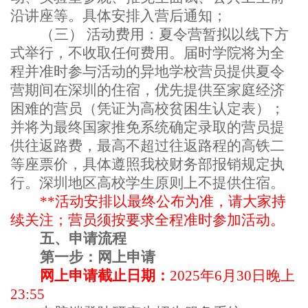
沿讲座等。具体安排入营后通知；
（三）
活动费用：夏令营暂拟以线下方
式举行，不收取任何费用。届时学院将为全
程并准时参与活动的异地学校营员提供夏令
营期间在深圳的住宿，优先提供至家庭经济
困难的营员（凭证为高校贫困生认定表）；
并将为最终国家推免系统确定录取的营员提
供往返路费，最高不超过往返路程的高铁二
等座票价，具体遵照我校财务部报销规定执
行。深圳地区高校学生原则上不提供住宿。
**
活动安排以最终公布为准，请大家持
续关注；营员须按要求全程准时参加活动。
五、申请流程
第一步：网上申请
网上申请截止日期：
2025
年
6
月
30
日晚上
23:55