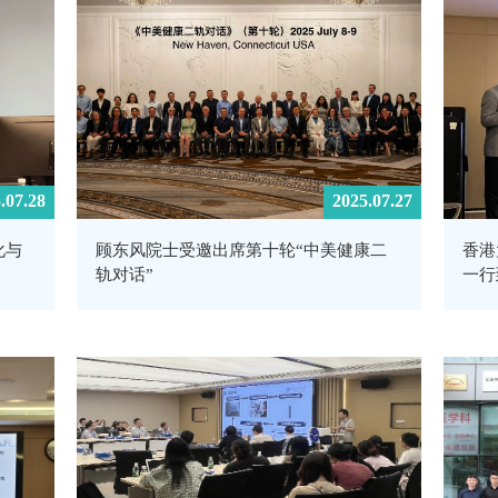
.07.28
2025.07.27
化与
顾东风院士受邀出席第十轮“中美健康二
香港
轨对话”
一行
理学