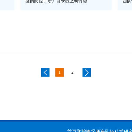
疫情防控手册》目录线上研讨会
团队
1
2
首页
学院概况
师资队伍
科学研