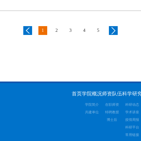
1
2
3
4
5
首页
学院概况
师资队伍
科学研
学院简介
在职师资
科研动态
共建单位
特聘教授
学术讲座
博士后
疫情周报
科研平台
常用链接