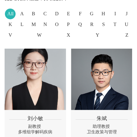
All
A
B
C
D
E
F
G
H
I
J
K
L
M
N
O
P
Q
R
S
T
U
V
W
X
Y
Z
刘小敏
朱斌
副教授
助理教授
多维组学解码疾病
卫生政策与管理