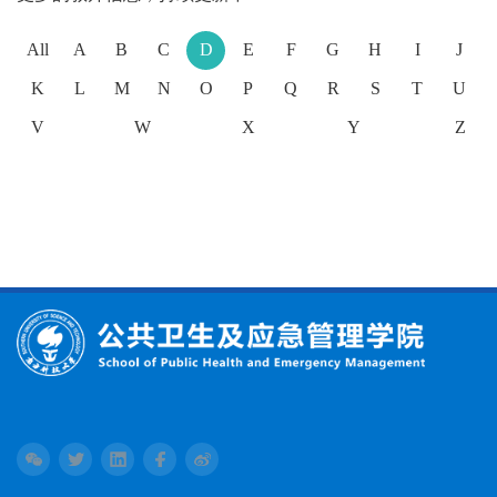
All
A
B
C
D
E
F
G
H
I
J
K
L
M
N
O
P
Q
R
S
T
U
V
W
X
Y
Z