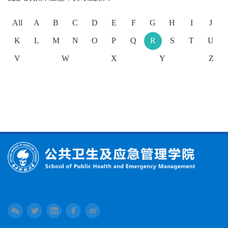
All
A
B
C
D
E
F
G
H
I
J
K
L
M
N
O
P
Q
R
S
T
U
V
W
X
Y
Z