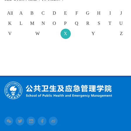
All
A
B
C
D
E
F
G
H
I
J
K
L
M
N
O
P
Q
R
S
T
U
V
W
X
Y
Z