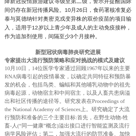
降新冠疫情旅游建议等级至第二级，警示并提醒国际
间仍存在新冠传播风险。10月26日，食药署核准复必
泰与莫德纳针对奥密克戎变异株的双价疫苗的项目输
入，适用于12岁以上青少年及成人的主动免疫接种，
作为追加剂使用，间隔至少3个月接种。
新型冠状病毒肺炎研究进展
专家提出大流行预防策略和应对挑战的模式及建议
10
月
10
日，
14
位医学专家通过回顾
1967
年以来的主要
RNA
病毒引起的疫情暴发，以确定共同特征和预防暴
发的机会，包括鸟类、蝙蝠和其他哺乳动物中的祖先
病毒起源，动物宿主和中间宿主，以及人畜共患病溢
出和社区传播的途径等。研究发表在
Proceedings of
the National Academy of Sciences
上。研究确定了大流
行预防和准备的三个主要目标
:
首先，在野生动物
-
牲
畜
-
人
(“
同一健康
”
概念
)
溢出接口进行智能监测及流行
病学风险评估；第二，加强大流行的防范准备、加快