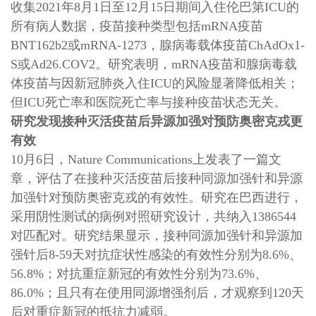
收集2021年8月1日至12月15日期间入住伦巴第ICU的
所有病人数据，疫苗接种类型包括mRNA疫苗
BNT162b2或mRNA-1273，腺病毒载体疫苗ChAdOx1-
S或Ad26.COV2。研究表明，mRNA疫苗和腺病毒载
体疫苗与因新冠肺炎入住ICU的风险显著降低相关；
但ICU死亡率和医院死亡率与接种疫苗状态无关。
研究发现接种灭活疫苗后异源加强对预防奥密克戎更
有效
10月6日，Nature Communications上发表了一篇文
章，评估了在接种灭活疫苗后接种同源加强针和异源
加强针对预防奥密克戎的有效性。研究在巴西进行，
采用阴性测试的病例对照研究设计，共纳入1386544
对匹配对。研究结果显示，接种同源加强针和异源加
强针后8-59天对抗症状性感染的有效性分别为8.6%、
56.8%；对抗重症新冠的有效性分别为73.6%、
86.0%；且只有在使用同源增强剂后，才观察到120天
后对重症新冠的抵抗力减弱。