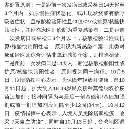
案处置原则：一是距前一次发病日或采检日14天起至
3个月内，如原慢性症状恶化、或出现发烧或有新呼
吸道症状，且核酸检验阳性且Ct值<27或抗原/核酸快
筛阳性，并经临床医师诊断为重复感染者。二是距前
一次发病日或采检日3个月以上，核酸检验阳性或抗
原/核酸快筛阳性者，原则视为新感染个案；此类对
象如经医师综合评估非属新感染个案，则排除确诊。
三是距前一次发病日起14天内，新冠核酸检验阳性或
抗原/核酸快筛阳性者，原则视为同一病程。10月5
日，疫情指挥中心表示，为保障年轻族群健康，自10
月11日起，扩大纳入18-49岁民众接种莫德纳双价疫
苗追加剂；接种间隔为与最后一剂基础剂/基础加强
剂或前一剂追加剂应间隔至少12周(84天)。10月12
日，疫情指挥中心表示，入境人员免除居家检疫，改
采“7天自主防疫”，同时自10月13日起，台湾地区调