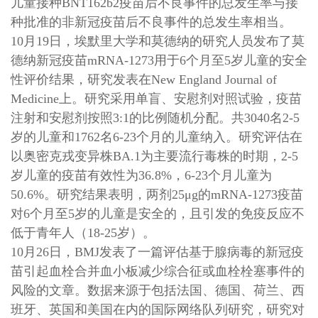
儿童接种BNT162b2疫苗后不良事件的总发生率与接
种批准的非新冠疫苗后不良事件的总发生率相当。
10月19日，埃默里大学和莫德纳的研究人员发布了莫
德纳新冠疫苗mRNA-1273用于6个月至5岁儿童的安全
性评价结果，研究发表在New England Journal of
Medicine上。研究采用单盲、安慰剂对照试验，疫苗
注射和安慰剂按照3:1的比例随机分配。共3040名2-5
岁的儿童和1762名6-23个月的儿童纳入。研究评估在
以奥密克戎变异株BA.1为主要流行毒株的时期，2-5
岁儿童的疫苗有效性为36.8%，6-23个月儿童为
50.6%。研究结果表明，两剂25μg的mRNA-1273疫苗
对6个月至5岁的儿童是安全的，且引发的免疫反应不
低于青年人（18-25岁）。
10月26日，BMJ发表了一篇评估基于腺病毒的新冠疫
苗引起血栓合并血小板减少综合征或血栓栓塞事件的
风险的文章。数据来源于包括法国、德国、荷兰、西
班牙、英国和美国在内的国际网络队列研究，研究对